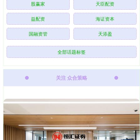
股赢家
天臣配资
益配资
海证资本
国融资管
天添盈
全部话题标签
关注 众合策略