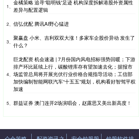
金橘策略 追寻“聪明钱”足迹 机构深度拆解港股外资属性
1、
差异与配置逻辑
信弘优配 腾讯AI野心猛进
2、
聚赢盘 小米、吉利双双大涨！多家车企股价异动 发生了
3、
什么？
巨龙配资 机会速递 | 7月份国内风电招标强势回暖；下游
排产环比延续上行，碳酸锂库存有望加速去化；据报市
场监管总局将开展光伏行业价格合规指导活动；工信部
4、
加快编制智能网联汽车“十五五”规划，机构看好智驾平权
加速
群益证券 澳门连开2场演唱会，赵露思又美出新高度！
5、
众合策略
配资资讯之
安全炒股股
炒股软件排